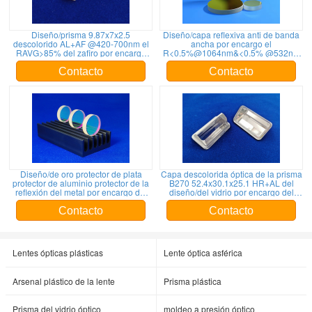
Diseño/prisma 9.87x7x2.5
Diseño/capa reflexiva anti de banda
descolorido AL+AF @420-700nm el
ancha por encargo el
RAVG>85% del zafiro por encargo
R<0.5%@1064nm&<0.5% @532nm
del OEM/del ODM
del OEM/del ODM
Contacto
Contacto
Diseño/de oro protector de plata
Capa descolorida óptica de la prisma
protector de aluminio protector de la
B270 52.4x30.1x25.1 HR+AL del
reflexión del metal por encargo del
diseño/del vidrio por encargo del
OEM/del ODM
OEM/del ODM
Contacto
Contacto
Lentes ópticas plásticas
Lente óptica asférica
Arsenal plástico de la lente
Prisma plástica
Prisma del vidrio óptico
moldeo a presión óptico