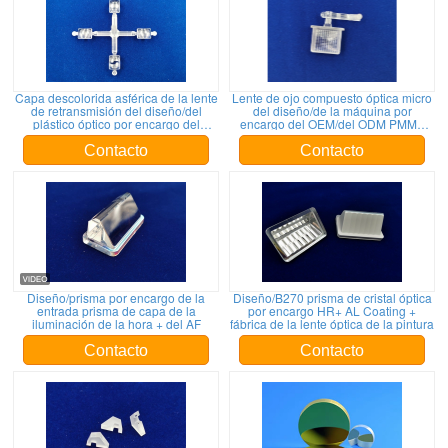
Capa descolorida asférica de la lente
Lente de ojo compuesto óptica micro
de retransmisión del diseño/del
del diseño/de la máquina por
plástico óptico por encargo del
encargo del OEM/del ODM PMMA
OEM/del ODM PMMA AR
29.6x24.8x10.9
Contacto
Contacto
Diseño/prisma por encargo de la
Diseño/B270 prisma de cristal óptica
entrada prisma de capa de la
por encargo HR+ AL Coating +
iluminación de la hora + del AF
fábrica de la lente óptica de la pintura
Contacto
Contacto